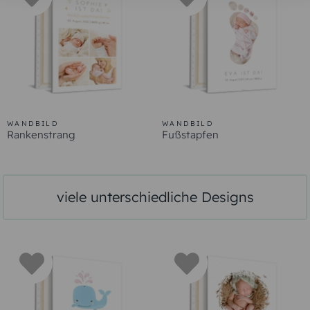
WANDBILD
WANDBILD
GuckGuck
Sternchenhimmel