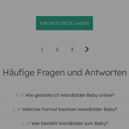
WANDBILD
WANDBILD
Kleiner Wal
Geborgenes Nest