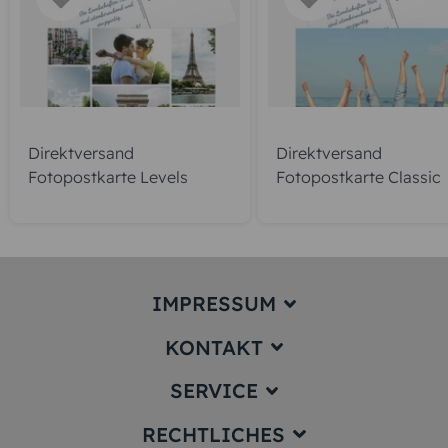
Direktversand
Direktversand
Fotopostkarte Levels
Fotopostkarte Classic
IMPRESSUM
KONTAKT
Impressum
SERVICE
service@karten-paradies.de
(Antwort Werktags in der Regel
RECHTLICHES
innerhalb von 24 Stunden)
Preise und Versand