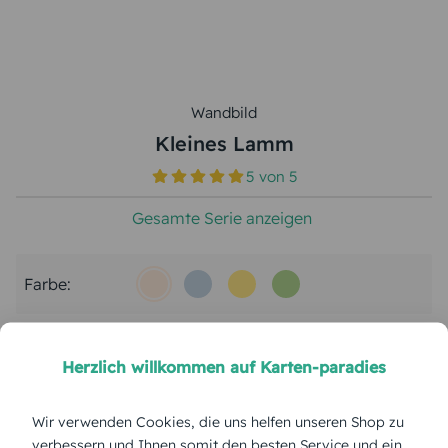
Wandbild
Kleines Lamm
5
von
5
Gesamte Serie anzeigen
Farbe:
Format:
40 x 60 cm
Herzlich willkommen auf Karten-paradies
Papierart:
Canvas
Wir verwenden Cookies, die uns helfen unseren Shop zu
verbessern und Ihnen somit den besten Service und ein