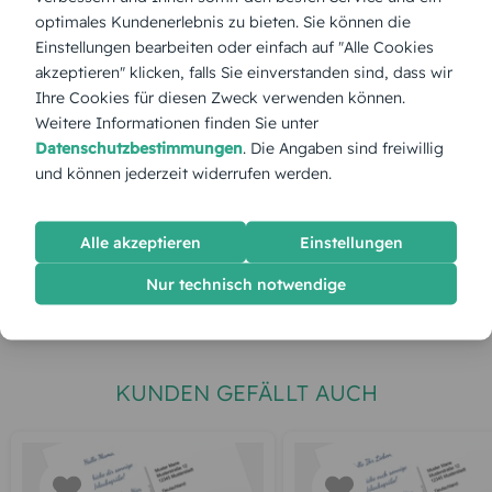
Menge:
optimales Kundenerlebnis zu bieten. Sie können die
Einstellungen bearbeiten oder einfach auf "Alle Cookies
akzeptieren" klicken, falls Sie einverstanden sind, dass wir
Stückpreis:
44,99 €
Ihre Cookies für diesen Zweck verwenden können.
Weitere Informationen finden Sie unter
Datenschutzbestimmungen
. Die Angaben sind freiwillig
Gesamtpreis:
44,99 €
Inkl. MwSt.
zzgl. Versand
und können jederzeit widerrufen werden.
Spätester Versandtermin
Montag,
10.8.2026
Alle akzeptieren
Einstellungen
Nur technisch notwendige
jetzt gestalten
KUNDEN GEFÄLLT AUCH