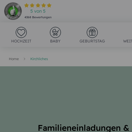
5
von
5
4368
Bewertungen
HOCHZEIT
BABY
GEBURTSTAG
WEI