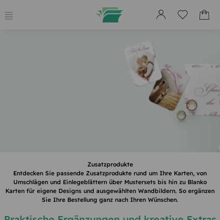
Etwas ist schiefgelaufen 😢
Unsere Techniker wurden informiert. Versuchen Sie es später
erneut.
Seite aktualisieren
Zur Hauptseite