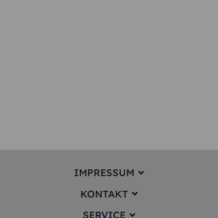
IMPRESSUM
KONTAKT
Impressum
SERVICE
service@karten-paradies.de