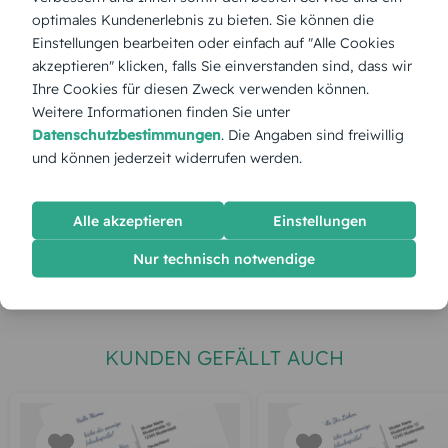
Menge:
optimales Kundenerlebnis zu bieten. Sie können die
Einstellungen bearbeiten oder einfach auf "Alle Cookies
akzeptieren" klicken, falls Sie einverstanden sind, dass wir
Stückpreis:
44,99 €
Ihre Cookies für diesen Zweck verwenden können.
Weitere Informationen finden Sie unter
Datenschutzbestimmungen
. Die Angaben sind freiwillig
Gesamtpreis:
44,99 €
Inkl. MwSt.
zzgl. Versand
und können jederzeit widerrufen werden.
Spätester Versandtermin
Dienstag,
11.8.2026
Alle akzeptieren
Einstellungen
Nur technisch notwendige
jetzt gestalten
KUNDEN GEFÄLLT AUCH