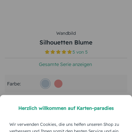
Wandbild
Silhouetten Blume
5
von
5
Gesamte Serie anzeigen
Farbe:
Format:
40 x 60 cm
Herzlich willkommen auf Karten-paradies
Papierart:
Canvas
Wir verwenden Cookies, die uns helfen unseren Shop zu
verbessern und Ihnen somit den besten Service und ein