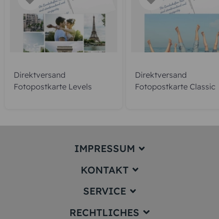
Direktversand
Direktversand
Fotopostkarte Levels
Fotopostkarte Classic
IMPRESSUM
KONTAKT
Impressum
SERVICE
service@karten-paradies.de
(Antwort Werktags in der Regel
RECHTLICHES
innerhalb von 24 Stunden)
Preise und Versand