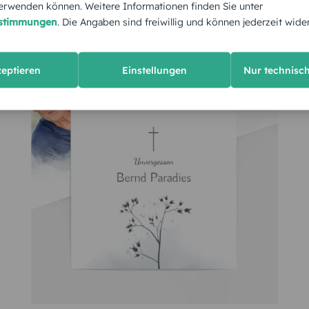
rwenden können. Weitere Informationen finden Sie unter
estimmungen
. Die Angaben sind freiwillig und können jederzeit wide
amilienname des Verstorbenen
zeptieren
Einstellungen
Nur technisc
owie Hinweis zur Art der Bestattung
hls
eise folgendermaßen lauten: “Wir trauern um unsere geliebte
rsönliche Trauereinladungen: Das D
ie eine umfangreiche Auswahl an Vorlagen für
Trauerkarten
. 
Stilvolle Alternativen sind:
en Text anpassen. Mit wenigen Klicks verändern Sie zusätzli
 sowohl im Hoch- als auch Querformat. Wer dem Button “Jet
in Wiedersehen in einer anderen, uns unbekannten Welt, neh
gen vorzunehmen. Gegen einen geringen Aufpreis von 20,- Eu
danken Gott für alle Liebe und Güte, die von ihr ausging.
Motiv Sie sich bei den Trauereinladungen entscheiden, häng
ser geliebter Ehemann, Vater und Großvater XY gestorben ist