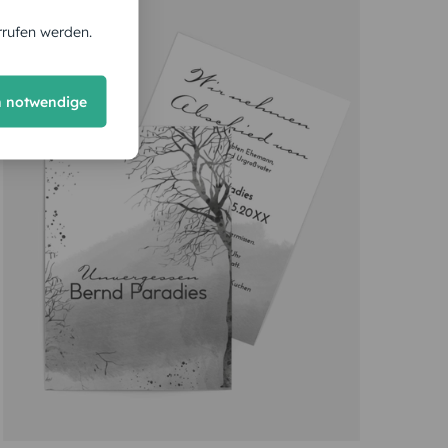
rrufen werden.
h notwendige
 Ehefrau, Mutter und Großmutter.”
esign
Mehr als 30 würdevolle Designs stehen bereit. Diese
ch die Hintergrundfarbe, die Papiersorte und das
zt gestalten” folgt, der landet im Design-Modus.
men wir in Trauer Abschied.
ro führen professionelle Designer auf Wunsch auch
t von verschiedenen Faktoren ab. Zunächst einmal
.