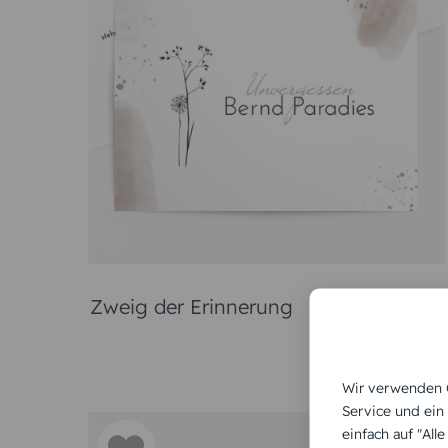
Wird ein geliebter Mensch aus unserer Mitte ge
die letzte Ehre erwiesen. Informieren Sie Ve
gestaltete
Trauerkarten
. Diese enthalten
Online ge
Wenn Sie Ihrem Umfeld den traurigen Anlass schr
grundsätzliche Inhalt ist in beiden Fällen ähnlich
ist absolut legitim. Gerade, wenn der Abschied
Ergüssen in der Lage. Machen Sie es sic
Wir verwenden C
Service und ein
einfach auf "All
Die wichtigs