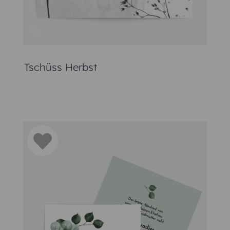
ng Trauerfeier: In würdigem Geden