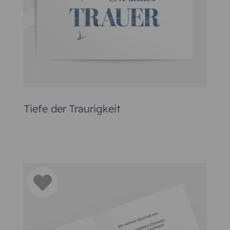
innerungsbild auf der Einladung zur Trauerfeier abgebildet, 
ebilder
, die im Rahmen des Gottesdienstes verteilt werden
Häufige Fragen und Antworten
Wann verschickt man Einladung Trauerfeier?
Wie schreibt man in eine Einladung Trauerfeier richtig?
Welche Schrift und Farbe wählt man für Einladung Trauerfei
Wie sehen Einladung Trauerfeier aus?
Wie unterschreibt man Einladung Trauerfeier?