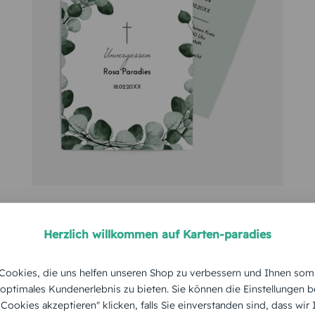
rissen, dann fällt der Abschied schwer. Mit der Organisatio
rwandte, Freunde und Bekannte über das Ableben und die Bes
 nicht nur wichtigen Informationen, sondern dürfen auch Hin
heimgegangenen Seele geben.
staltete Einladung Beerdigung: Der
iftlich mitteilen möchten, dann kann dies entweder per Zeit
 oder sogar gleich. Einige Trauernde nutzen den Text der Trau
Herzlich willkommen auf Karten-paradies
 mit großer emotionaler Belastung einhergeht, sind viele An
h nicht schwerer und ehren den Toten mit einer individuell 
ookies, die uns helfen unseren Shop zu verbessern und Ihnen som
 optimales Kundenerlebnis zu bieten. Sie können die Einstellungen b
e Cookies akzeptieren" klicken, falls Sie einverstanden sind, dass wir
ten Punkte, die in der Einladung Trauerfeier auftauchen sollt