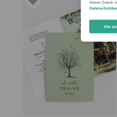
diesen Zweck ve
Datenschutzb
Einleitungssatz
Vollständiger Name und gegebenenfalls früherer F
Alle ak
Geburts- und Sterbedatum
Datum, Uhrzeit und Ort der Bestattungszeremonie s
Location und Uhrzeit des anschließenden Trauerma
Name der nächsten Angehörigen
Der einleitende Satz kann beispielsw
Pe
Auf der Seite von karten-paradies.de finden S
können Sie direkt verwenden und lediglich d
Format. Im Sortiment finden Sie Klappkarten
In Liebe und Dankbarkeit und voller Hoffnung auf e
Dort besteht die Option weitere Überarbeitun
Ein plötzlicher Tod nahm sie aus unserer Mitte. Wir 
individuelle Änderungen durch. Für welches 
In tiefer Trauer geben wir davon Kenntnis, dass un