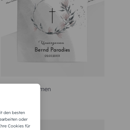
n einer stilvollen Beerdigung wird dem Verstorbenen
tattung. Dazu verwenden Sie am besten individuell
weise auf den Charakter und die Vorlieben der
 Inhalt
ungsannonce oder mittels Karte erfolgen. Der
eranzeige und verwenden ihn in den Karten. Dies
gehörige nicht zu umfangreichen, kreativen
gestalteten Karte dennoch würdevoll.
it den besten
earbeiten oder
 Ihre Cookies für
en, sind: