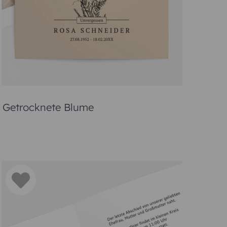
können Sie diese anschließend trotzdem noch
, zum Gedenken an den geliebten Menschen.
er?