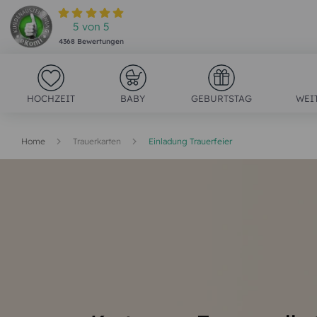
5
von
5
4368
Bewertungen
HOCHZEIT
BABY
GEBURTSTAG
WEI
Home
Trauerkarten
Einladung Trauerfeier