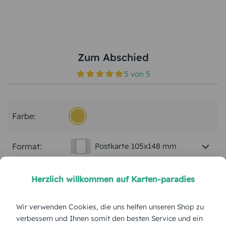
Zum Abschied
5
von
5
Farbe:
Format:
Postkarte 105x148 mm
Papierart:
Bilderdruck
Herzlich willkommen auf Karten-paradies
Menge:
Wir verwenden Cookies, die uns helfen unseren Shop zu
verbessern und Ihnen somit den besten Service und ein