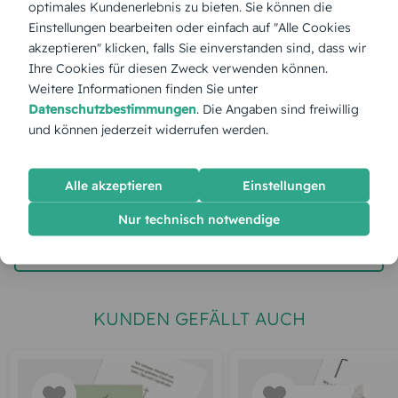
optimales Kundenerlebnis zu bieten. Sie können die
Stückpreis:
1,55 €
Einstellungen bearbeiten oder einfach auf "Alle Cookies
akzeptieren" klicken, falls Sie einverstanden sind, dass wir
Ihre Cookies für diesen Zweck verwenden können.
Gesamtpreis:
38,75 €
Inkl. MwSt.
zzgl. Versand
Weitere Informationen finden Sie unter
Datenschutzbestimmungen
. Die Angaben sind freiwillig
und können jederzeit widerrufen werden.
Spätester Versandtermin
Dienstag,
11.8.2026
Alle akzeptieren
Einstellungen
jetzt gestalten
Nur technisch notwendige
gratis Muster gestalten
KUNDEN GEFÄLLT AUCH