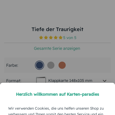
Tiefe der Traurigkeit
5
von
5
Gesamte Serie anzeigen
Farbe:
Format:
Klappkarte 148x105 mm
Herzlich willkommen auf Karten-paradies
Papierart:
Bilderdruck
Wir verwenden Cookies, die uns helfen unseren Shop zu
Menge:
verbessern und Ihnen somit den besten Service und ein