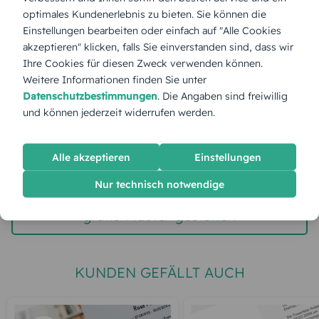
optimales Kundenerlebnis zu bieten. Sie können die
Einstellungen bearbeiten oder einfach auf "Alle Cookies
Stückpreis:
2,60 €
akzeptieren" klicken, falls Sie einverstanden sind, dass wir
Ihre Cookies für diesen Zweck verwenden können.
Gesamtpreis:
65,00 €
Inkl. MwSt.
zzgl. Versand
Weitere Informationen finden Sie unter
Datenschutzbestimmungen
. Die Angaben sind freiwillig
und können jederzeit widerrufen werden.
Spätester Versandtermin
Dienstag,
11.8.2026
Alle akzeptieren
Einstellungen
jetzt gestalten
Nur technisch notwendige
gratis Muster gestalten
KUNDEN GEFÄLLT AUCH