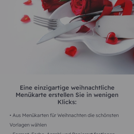
Schnee oder Christbaumanhänger für Ihr Fest
geeignet sind oder ob Ihnen
Menükarten zu
Weihnachten
genügen, die lediglich mit Texten
bedruckt werden. Wir bieten auch Karten an, die
mit Fotos ergänzt werden oder das
Weihnachtsessen humorvoll mit einem Cartoon
umrahmen. Unsere Auswahl ist sehr vielseitig, um
die Familie zu Heiligabend oder die Kollegen auf
der Weihnachtsfeier zu beeindrucken. Wie Sie in
den Vorlagen sehen, ist jede Menükarte ist groß
genug, um alle Speisen und Getränke darauf zu
schreiben. Sollte dennoch Platz fehlen, können Sie
ein Einlegeblatt zusätzlich bestellen und
beschriften lassen. Schicken Sie uns nach der Wahl