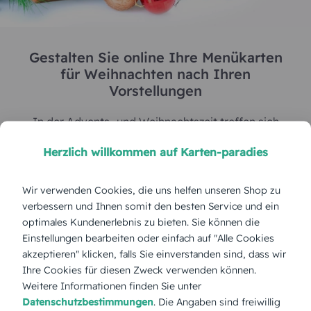
Herzlich willkommen auf Karten-paradies
Eine einzigartige weihnachtliche
Menükarte erstellen Sie in wenigen
Wir verwenden Cookies, die uns helfen unseren Shop zu
Klicks:
verbessern und Ihnen somit den besten Service und ein
optimales Kundenerlebnis zu bieten. Sie können die
• Aus Menükarten für Weihnachten die schönsten
Einstellungen bearbeiten oder einfach auf "Alle Cookies
Vorlagen wählen
akzeptieren" klicken, falls Sie einverstanden sind, dass wir
Ihre Cookies für diesen Zweck verwenden können.
• Format, Farbe, Anzahl und Papierart festlegen
Weitere Informationen finden Sie unter
• Farben anpassen
Datenschutzbestimmungen
. Die Angaben sind freiwillig