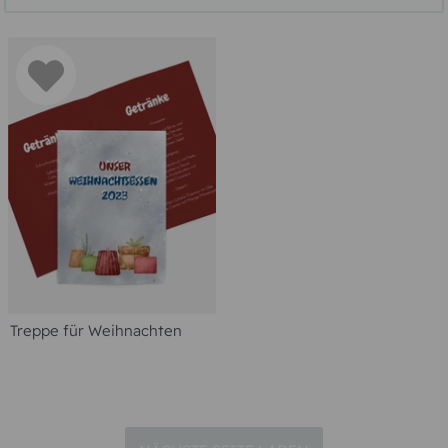
Gestalten Sie online Ihre Menükarten
für Weihnachten nach Ihren
Vorstellungen
In der Advents- und Weihnachtszeit treffen sich
Familien am Heiligen Abend, feiern Kollegen einen
gelungenen Abschluss des Jahres und werden
Freunde zum geselligen Weihnachtsmenü
eingeladen. Wird bei den weihnachtlichen Treffen
ein Essen angeboten, dann wird es liebevoll
hergerichtet und aufwendig zubereitet. Der
Weihnachtszauber bringt Mitmenschen zusammen,
die einander viel Aufmerksamkeit schenken. Wir
empfehlen, Ihr Menü oder das Büffet stilecht
anzubieten, um die Besonderheit des Treffens