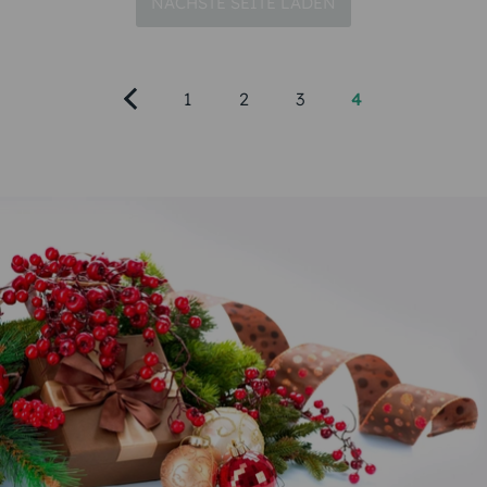
hervorzuheben. Dazu gehören eine schöne
Tischdekoration, Tischkarten und passende
Menükarten zu Weihnachten. Sind die drei
Elemente aufeinander abgestimmt, dann wirkt Ihre
Tafel festlich und elegant. Passende Menükarten für
Ihre Tafel finden Sie hier im Karten-Paradies. Wir
bieten eine große Auswahl moderner, klassischer
oder origineller Menükarten-Designs, die Sie
individualisieren können.