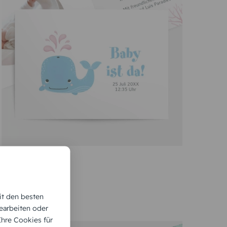
GEBURTSKARTE
Kleiner Wal
it den besten
earbeiten oder
 Ihre Cookies für