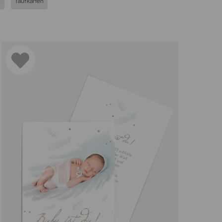
y
Taufkarten