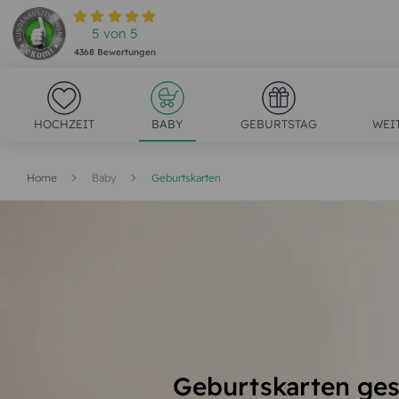
5
von
5
4368
Bewertungen
HOCHZEIT
BABY
GEBURTSTAG
WEI
Home
Baby
Geburtskarten
Geburtskarten ges