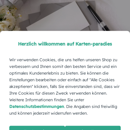
Herzlich willkommen auf Karten-paradies
Wir verwenden Cookies, die uns helfen unseren Shop zu
verbessern und Ihnen somit den besten Service und ein
Umschläge in vielen Farben und
optimales Kundenerlebnis zu bieten. Sie können die
unterschiedlichen Formaten bei uns
Einstellungen bearbeiten oder einfach auf "Alle Cookies
akzeptieren" klicken, falls Sie einverstanden sind, dass wir
kaufen
Ihre Cookies für diesen Zweck verwenden können.
Weitere Informationen finden Sie unter
Das Karten-Paradies begeistert zahlreiche
Datenschutzbestimmungen
. Die Angaben sind freiwillig
Menschen mit wundervollen Karten für jeden
und können jederzeit widerrufen werden.
Anlass. Diese werden individuell selbst gestaltet
und so designt, dass sie echte Unikate sind.