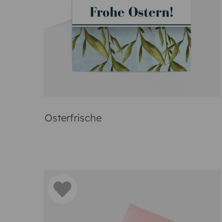
die Entfernung hinweg und zaubern Verwandten 
niedli
Ganz einfach zu
Zu Ostern sind Geschichten vom Hasen, Osterei
zelebriert. Aus diesem Grund stehen diese Motiv
Hasen und bunten Eiern. Auch moderne Designs m
Ostermotiven und der Möglichkeit, ein Bild Ihrer Fa
Zuerst
Nun werden Sie