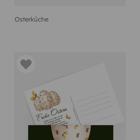
ersönliche Osterkarten selbst gesta
die Familie ein wenig enger und verbringt ein paar schöne 
sen Feiertagen am Familientreffen teilnehmen. Herzliche O