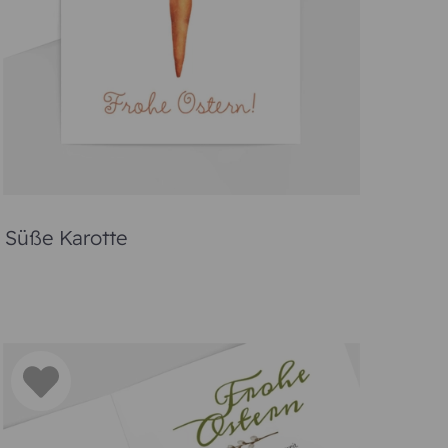
n-Paradies bieten eine schöne Auswahl an lustigen,
ten können.
erkarte werden
adition und werden gern in vielen Familien
erem Sortiment lustige Osterkarten mit süßen
n. Beliebt sind Osterkarten mit klassischen
terkarte entschieden, dann klicken Sie diese an
enge.
beiten können.