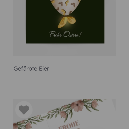
und engen Freunden ein Lächeln ins Gesicht. Wir vom Karte
chen und geschmackvollen Osterkarten, die Sie selbst gestal
m Designer einer einzigartigen Ost
er bemalen, die Eiersuche und ein freudiges Familienfest Tr
e im Mittelpunkt des Osterkarten-Designs. Sie finden in uns
it frühlingshaften Elementen können Sie persönlich gestalte
milie oder der Kinder einzufügen. Haben Sie sich für eine Os
und starten mit der Gestaltung:
 bestimmen Sie äußere Faktoren wie Papierart, Farbe und M
 in den Designer geleitet, wo Sie die einzelnen Felder bear