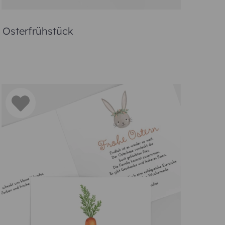
lten
Tage mit Eiersuchen, Kirchgängen oder festlichen
stergrüße in einer schönen Osterkarte trösten über