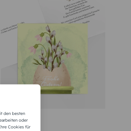
ilter verwenden, drehen).
n ein.
fen, können Sie diese in der Vorschau nochmal
klich gut aussieht und sich gut anfühlt, dann
die Sie bei Gefallen online selbst gestalten und
ss
ässe kaufen. Persönlich gestalten können Sie zum
eihnachten
,
Jubiläum
oder die
Geburt
eines Babys
ede individuelle Osterkarte, Weihnachtskarte oder
on ist und dass Sie an sie denken. Solch kleine
weit weg voneinander leben. Möchten Sie einen
it den besten
bste aus und werden spielend leicht zum Designer!
earbeiten oder
 Ihre Cookies für