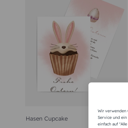
Laden Sie ein schönes Bil
Veränd
Die Gestaltung im Designer ist simpel und schnel
genau betrachten und gegebenenfalls korrigieren.
bestellen Sie ein Muster (linkes Menüfeld im Design
Im Karten-Paradies können Sie neben lustige
Beispiel auch
Muttertagskarten
,
Einschulungs
bieten wir ein vielseitiges Angebot wundervo
Einladungskarte ist ein Unikat, das den Em
Aufmerksamkeiten wie eine persönliche Ka
Wir verwenden C
Ostergruß verschicken und etwas Freude berei
Service und ein
einfach auf "All