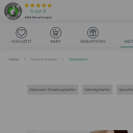
5
von
5
4368
Bewertungen
HOCHZEIT
BABY
GEBURTSTAG
WEI
Home
Weitere Anlässe
Osterkarten
Halloween Einladungskarten
Vatertagskarten
Spruchk