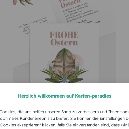
d in guter Auflösung hoch und bearbeiten es (zuschneiden, F
ern Sie den vorgegebenen Text oder fügen weitere Textboxe
l durchgeführt. Bevor Sie Ihre individuellen Osterkarten kau
 Wenn Sie ganz sicher sein möchten, dass die Osterkarte wir
er). Innerhalb kurzer Zeit wird Ihnen die Karte zugeschickt, 
Wundervolle Karten für jeden Anla
verändern können.
n und schönen Osterkarten auch Karten für viele weitere Anl
karten
,
Trauer
- oder
Geburtstagskarten
. Für jedes Fest wie
W
ller Karten an, die Sie in wenigen Klicks personalisieren. J
Herzlich willkommen auf Karten-paradies
pfänger freut. Die Karten zeigen, wie wichtig Ihnen die Pers
rte verstärken das Band Ihrer Beziehung, selbst wenn Sie 
ookies, die uns helfen unseren Shop zu verbessern und Ihnen som
ten? Dann wählen Sie aus den Osterkarten-Vorlagen Ihre lie
 optimales Kundenerlebnis zu bieten. Sie können die Einstellungen b
e Cookies akzeptieren" klicken, falls Sie einverstanden sind, dass wir