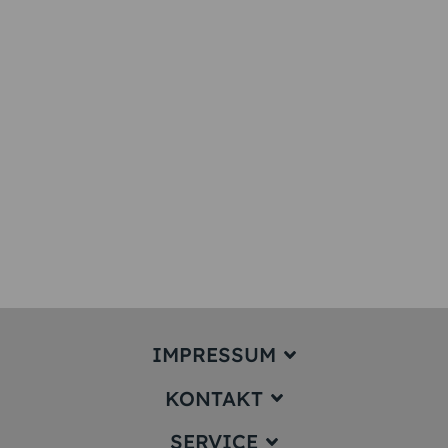
IMPRESSUM
KONTAKT
Impressum
SERVICE
service@karten-paradies.de