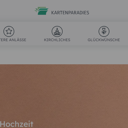
Sie brauchen Hilfe?
Dann kontaktieren Sie uns doch per
TERE ANLÄSSE
KIRCHLICHES
GLÜCKWÜNSCHE
SUCHE
Email:
service@karten-paradies.de
(Antwort Werktags in der Regel innerhalb von 24 Stunden)
Telefon:
+49 911 477 180 55 (Ortstarif)
(Montag bis Freitag von 09:00 – 12:00 Uhr und 13:00 – 17:00 Uhr
ZUM KONTAKTFORMULAR
 Hochzeit