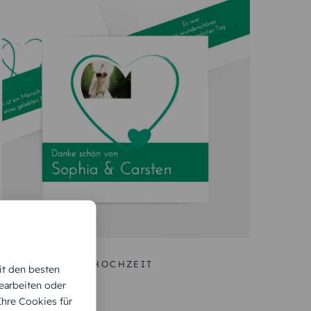
DANKESKARTE HOCHZEIT
it den besten
Herzensband
earbeiten oder
 Ihre Cookies für