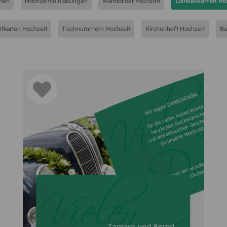
rten
Hochzeitseinladungen
Wandbilder Hochzeit
Dankeskarten Ho
tkarten Hochzeit
Tischnummern Hochzeit
Kirchenheft Hochzeit
Ba