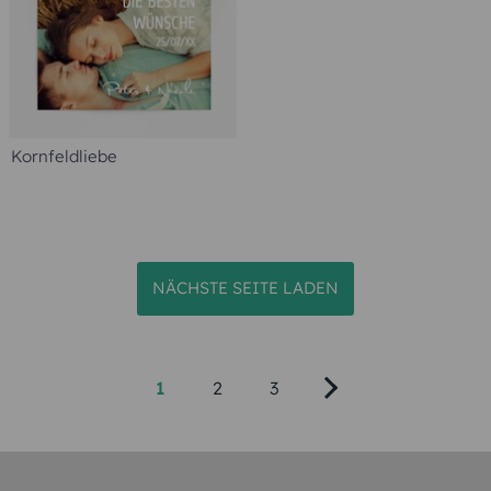
Kornfeldliebe
NÄCHSTE SEITE LADEN
1
2
3