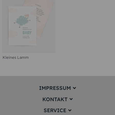
IMPRESSUM
KONTAKT
Impressum
SERVICE
service@karten-paradies.de