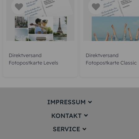
Direktversand
Direktversand
Fotopostkarte Levels
Fotopostkarte Classic
IMPRESSUM
KONTAKT
Impressum
SERVICE
service@karten-paradies.de
(Antwort Werktags in der Regel