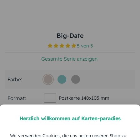
Big-Date
5
von
5
Gesamte Serie anzeigen
Farbe:
Format:
Postkarte 148x105 mm
Papierart:
Bilderdruck
Herzlich willkommen auf Karten-paradies
Menge:
Wir verwenden Cookies, die uns helfen unseren Shop zu