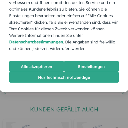
verbessern und Ihnen somit den besten Service und ein
optimales Kundenerlebnis zu bieten. Sie können die
Stückpreis:
1,55 €
Einstellungen bearbeiten oder einfach auf "Alle Cookies
akzeptieren" klicken, falls Sie einverstanden sind, dass wir
Ihre Cookies für diesen Zweck verwenden können.
Gesamtpreis:
38,75 €
Inkl. MwSt.
zzgl. Versand
Weitere Informationen finden Sie unter
Datenschutzbestimmungen
. Die Angaben sind freiwillig
und können jederzeit widerrufen werden.
Spätester Versandtermin
Dienstag,
11.8.2026
Alle akzeptieren
Einstellungen
jetzt gestalten
Nur technisch notwendige
gratis Muster gestalten
KUNDEN GEFÄLLT AUCH