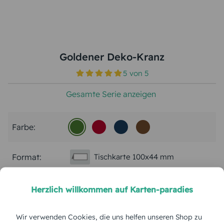
Goldener Deko-Kranz
5
von
5
Gesamte Serie anzeigen
Farbe:
Format:
Tischkarte 100x44 mm
Papierart:
Bilderdruck
Herzlich willkommen auf Karten-paradies
Menge:
Wir verwenden Cookies, die uns helfen unseren Shop zu