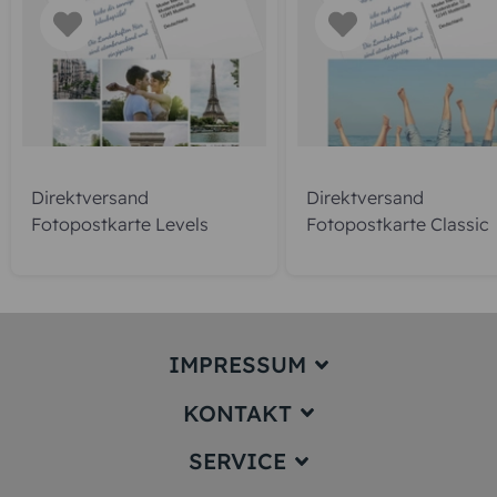
Direktversand
Direktversand
Fotopostkarte Levels
Fotopostkarte Classic
IMPRESSUM
KONTAKT
Impressum
SERVICE
service@karten-paradies.de
(Antwort Werktags in der Regel