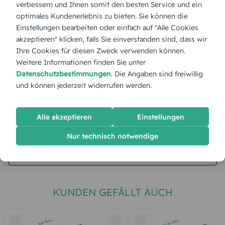
verbessern und Ihnen somit den besten Service und ein
optimales Kundenerlebnis zu bieten. Sie können die
Stückpreis:
1,40 €
Einstellungen bearbeiten oder einfach auf "Alle Cookies
akzeptieren" klicken, falls Sie einverstanden sind, dass wir
Ihre Cookies für diesen Zweck verwenden können.
Gesamtpreis:
35,00 €
Inkl. MwSt.
zzgl. Versand
Weitere Informationen finden Sie unter
Datenschutzbestimmungen
. Die Angaben sind freiwillig
und können jederzeit widerrufen werden.
Spätester Versandtermin
Dienstag,
11.8.2026
Alle akzeptieren
Einstellungen
jetzt gestalten
Nur technisch notwendige
gratis Muster gestalten
KUNDEN GEFÄLLT AUCH