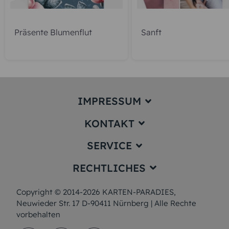
Präsente Blumenflut
Sanft
IMPRESSUM
KONTAKT
Impressum
SERVICE
service@karten-paradies.de
(Antwort Werktags in der Regel
RECHTLICHES
innerhalb von 24 Stunden)
Preise und Versand
Hotline:
+49 911 477 180 55 (Ortstarif)
Papiersorten
Copyright © 2014-2026 KARTEN-PARADIES,
Datenschutz
(Montag bis Freitag von 09:00 –
12:00 Uhr und 13:00 – 17:00 Uhr)
Neuwieder Str. 17 D-90411 Nürnberg | Alle Rechte
Muster/Musterset
AGB & Widerrufsrecht
vorbehalten
Unsere Produktion