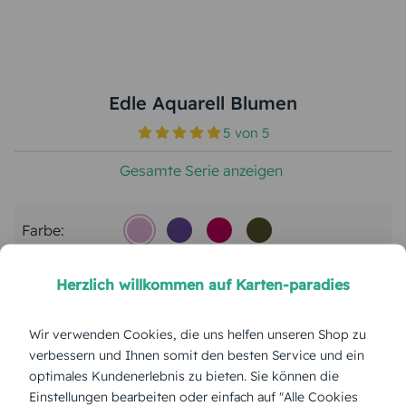
Edle Aquarell Blumen
5
von
5
Gesamte Serie anzeigen
Farbe:
Herzlich willkommen auf Karten-paradies
Format:
Bedruckter Umschlag C6
Wir verwenden Cookies, die uns helfen unseren Shop zu
Menge:
verbessern und Ihnen somit den besten Service und ein
optimales Kundenerlebnis zu bieten. Sie können die
Stückpreis:
0,69 €
Einstellungen bearbeiten oder einfach auf "Alle Cookies