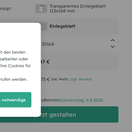
Transparentes Einlegeblatt
rmat:
112x168 mm
pierart:
Einlegeblatt
nge:
it den besten
earbeiten oder
ückpreis:
0,47 €
 Ihre Cookies für
samtpreis:
11,75 €
rrufen werden.
Inkl. MwSt.
zzgl. Versand
h notwendige
Spätester Versandtermin
Donnerstag,
6.8.2026
jetzt gestalten