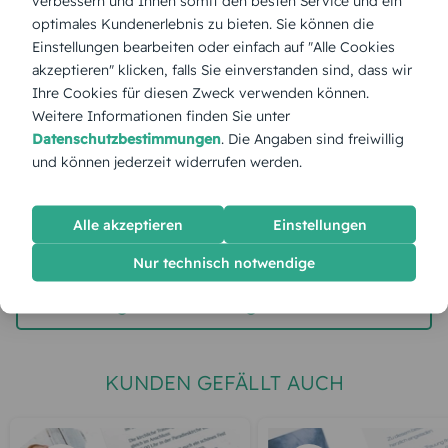
verbessern und Ihnen somit den besten Service und ein
optimales Kundenerlebnis zu bieten. Sie können die
Stückpreis:
1,55 €
Einstellungen bearbeiten oder einfach auf "Alle Cookies
akzeptieren" klicken, falls Sie einverstanden sind, dass wir
Ihre Cookies für diesen Zweck verwenden können.
Gesamtpreis:
38,75 €
Inkl. MwSt.
zzgl. Versand
Weitere Informationen finden Sie unter
Datenschutzbestimmungen
. Die Angaben sind freiwillig
und können jederzeit widerrufen werden.
Spätester Versandtermin
Dienstag,
11.8.2026
Alle akzeptieren
Einstellungen
jetzt gestalten
Nur technisch notwendige
gratis Muster gestalten
KUNDEN GEFÄLLT AUCH