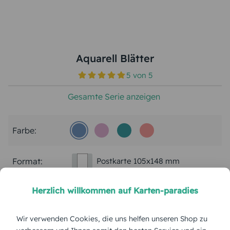
Aquarell Blätter
5
von
5
Gesamte Serie anzeigen
Farbe:
Format:
Postkarte 105x148 mm
Herzlich willkommen auf Karten-paradies
Papierart:
Bilderdruck
Wir verwenden Cookies, die uns helfen unseren Shop zu
Menge: