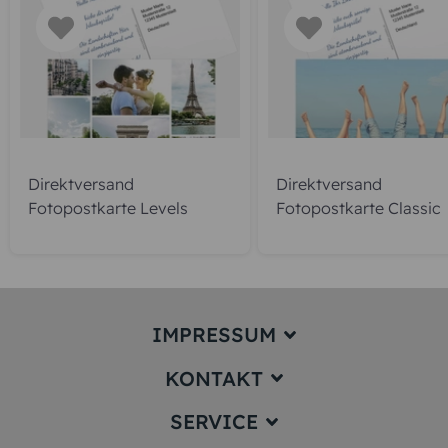
Direktversand
Direktversand
Fotopostkarte Levels
Fotopostkarte Classic
IMPRESSUM
KONTAKT
Impressum
SERVICE
service@karten-paradies.de
(Antwort Werktags in der Regel