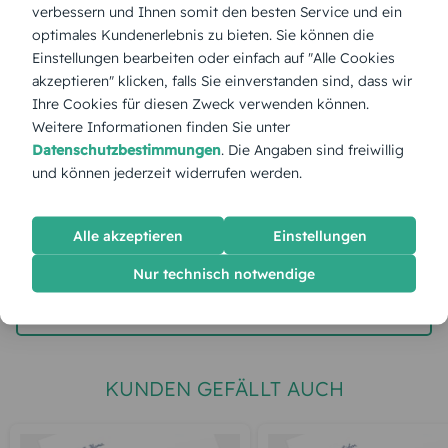
verbessern und Ihnen somit den besten Service und ein
optimales Kundenerlebnis zu bieten. Sie können die
Stückpreis:
1,40 €
Einstellungen bearbeiten oder einfach auf "Alle Cookies
akzeptieren" klicken, falls Sie einverstanden sind, dass wir
Ihre Cookies für diesen Zweck verwenden können.
Gesamtpreis:
35,00 €
Inkl. MwSt.
zzgl. Versand
Weitere Informationen finden Sie unter
Datenschutzbestimmungen
. Die Angaben sind freiwillig
und können jederzeit widerrufen werden.
Spätester Versandtermin
Dienstag,
11.8.2026
Alle akzeptieren
Einstellungen
jetzt gestalten
Nur technisch notwendige
gratis Muster gestalten
KUNDEN GEFÄLLT AUCH