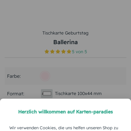
Tischkarte Geburtstag
Ballerina
5
von
5
Farbe:
Format:
Tischkarte 100x44 mm
Papierart:
Bilderdruck
Herzlich willkommen auf Karten-paradies
Wir verwenden Cookies, die uns helfen unseren Shop zu
Menge: