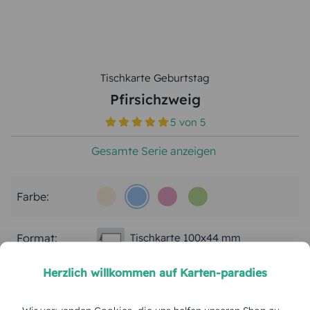
Tischkarte Geburtstag
Pfirsichzweig
5
von
5
Gesamte Serie anzeigen
Farbe:
Format:
Tischkarte 100x44 mm
Herzlich willkommen auf Karten-paradies
Papierart:
Bilderdruck