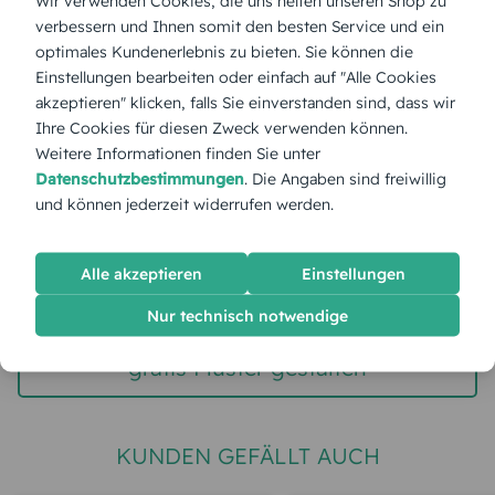
Wir verwenden Cookies, die uns helfen unseren Shop zu
Menge:
verbessern und Ihnen somit den besten Service und ein
optimales Kundenerlebnis zu bieten. Sie können die
Einstellungen bearbeiten oder einfach auf "Alle Cookies
Stückpreis:
1,40 €
akzeptieren" klicken, falls Sie einverstanden sind, dass wir
Ihre Cookies für diesen Zweck verwenden können.
Gesamtpreis:
35,00 €
Weitere Informationen finden Sie unter
Inkl. MwSt.
zzgl. Versand
Datenschutzbestimmungen
. Die Angaben sind freiwillig
und können jederzeit widerrufen werden.
Spätester Versandtermin
Montag,
10.8.2026
Alle akzeptieren
Einstellungen
jetzt gestalten
Nur technisch notwendige
gratis Muster gestalten
KUNDEN GEFÄLLT AUCH