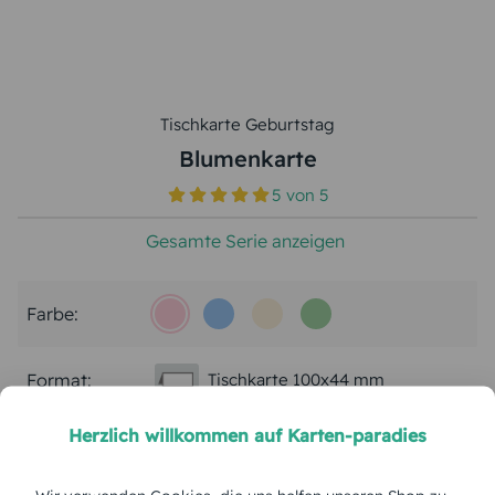
Tischkarte Geburtstag
Blumenkarte
5
von
5
Gesamte Serie anzeigen
Farbe:
Format:
Tischkarte 100x44 mm
Herzlich willkommen auf Karten-paradies
Papierart:
Bilderdruck