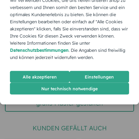
Wir verwenden Cookies, die uns helfen unseren Shop zu
Menge:
verbessern und Ihnen somit den besten Service und ein
optimales Kundenerlebnis zu bieten. Sie können die
Einstellungen bearbeiten oder einfach auf "Alle Cookies
Stückpreis:
1,40 €
akzeptieren" klicken, falls Sie einverstanden sind, dass wir
Ihre Cookies für diesen Zweck verwenden können.
Gesamtpreis:
35,00 €
Weitere Informationen finden Sie unter
Inkl. MwSt.
zzgl. Versand
Datenschutzbestimmungen
. Die Angaben sind freiwillig
und können jederzeit widerrufen werden.
Spätester Versandtermin
Dienstag,
11.8.2026
Alle akzeptieren
Einstellungen
jetzt gestalten
Nur technisch notwendige
gratis Muster gestalten
KUNDEN GEFÄLLT AUCH