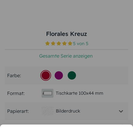
Florales Kreuz
5
von
5
Gesamte Serie anzeigen
Farbe:
Format:
Tischkarte 100x44 mm
Papierart:
Bilderdruck
Menge: