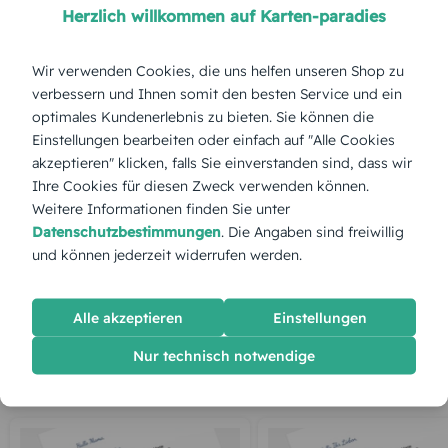
Herzlich willkommen auf Karten-paradies
Stückpreis:
1,40 €
Wir verwenden Cookies, die uns helfen unseren Shop zu
verbessern und Ihnen somit den besten Service und ein
Gesamtpreis:
35,00 €
Inkl. MwSt.
zzgl. Versand
optimales Kundenerlebnis zu bieten. Sie können die
Einstellungen bearbeiten oder einfach auf "Alle Cookies
akzeptieren" klicken, falls Sie einverstanden sind, dass wir
Ihre Cookies für diesen Zweck verwenden können.
Spätester Versandtermin
Montag,
10.8.2026
Weitere Informationen finden Sie unter
Datenschutzbestimmungen
. Die Angaben sind freiwillig
jetzt gestalten
und können jederzeit widerrufen werden.
gratis Muster gestalten
Alle akzeptieren
Einstellungen
Nur technisch notwendige
KUNDEN GEFÄLLT AUCH