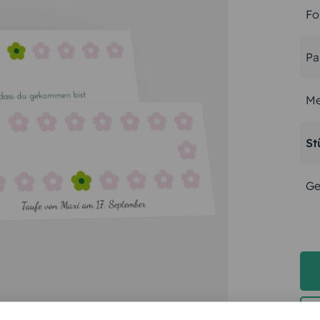
Fo
Pa
Me
St
Ge