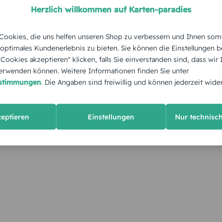
Herzlich willkommen auf Karten-paradies
ookies, die uns helfen unseren Shop zu verbessern und Ihnen som
 optimales Kundenerlebnis zu bieten. Sie können die Einstellungen b
e Cookies akzeptieren" klicken, falls Sie einverstanden sind, dass wir
rwenden können. Weitere Informationen finden Sie unter
estimmungen
. Die Angaben sind freiwillig und können jederzeit wide
KUNDEN GEFÄLLT AUCH
zeptieren
Einstellungen
Nur technisc