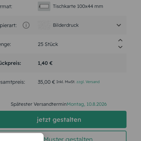
rmat:
Tischkarte 100x44 mm
pierart:
Bilderdruck
nge:
ückpreis:
1,40 €
samtpreis:
35,00 €
Inkl. MwSt.
zzgl. Versand
Spätester Versandtermin
Montag,
10.8.2026
jetzt gestalten
gratis Muster gestalten