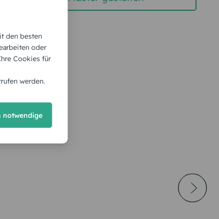
it den besten
earbeiten oder
 Ihre Cookies für
rrufen werden.
h notwendige