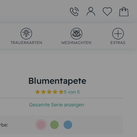
TRAUERKARTEN
WEIHNACHTEN
EXTRAS
Blumentapete
5
von
5
)
Gesamte Serie anzeigen
rbe: