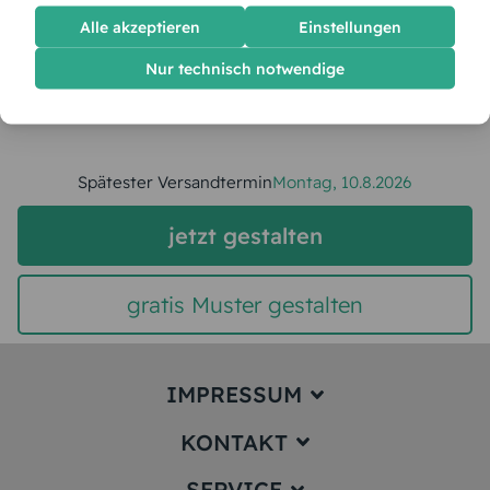
Stückpreis:
1,55 €
Alle akzeptieren
Einstellungen
Nur technisch notwendige
Gesamtpreis:
38,75 €
Inkl. MwSt.
zzgl. Versand
Spätester Versandtermin
Montag,
10.8.2026
jetzt gestalten
gratis Muster gestalten
IMPRESSUM
KONTAKT
Impressum
SERVICE