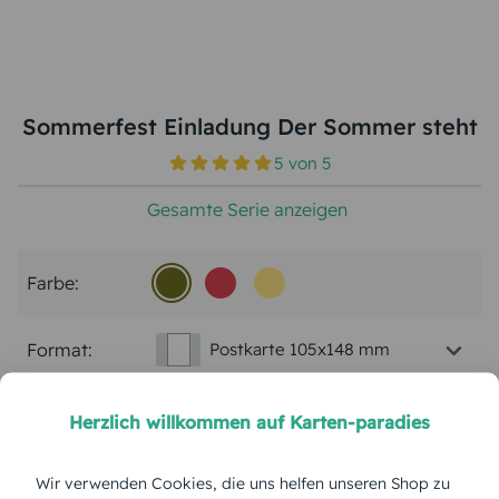
Sommerfest Einladung Der Sommer steht
5
von
5
Gesamte Serie anzeigen
Farbe:
Format:
Postkarte 105x148 mm
Papierart:
Bilderdruck
Herzlich willkommen auf Karten-paradies
Menge:
Wir verwenden Cookies, die uns helfen unseren Shop zu