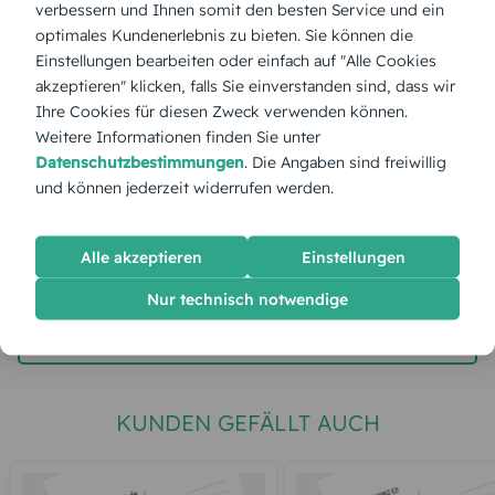
verbessern und Ihnen somit den besten Service und ein
optimales Kundenerlebnis zu bieten. Sie können die
Stückpreis:
1,55 €
Einstellungen bearbeiten oder einfach auf "Alle Cookies
akzeptieren" klicken, falls Sie einverstanden sind, dass wir
Ihre Cookies für diesen Zweck verwenden können.
Gesamtpreis:
38,75 €
Inkl. MwSt.
zzgl. Versand
Weitere Informationen finden Sie unter
Datenschutzbestimmungen
. Die Angaben sind freiwillig
und können jederzeit widerrufen werden.
Spätester Versandtermin
Montag,
10.8.2026
Alle akzeptieren
Einstellungen
jetzt gestalten
Nur technisch notwendige
gratis Muster gestalten
KUNDEN GEFÄLLT AUCH