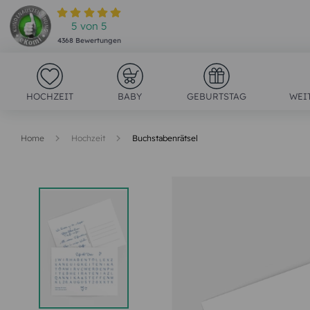
5
von
5
4368
Bewertungen
HOCHZEIT
BABY
GEBURTSTAG
WEI
Home
Hochzeit
Buchstabenrätsel