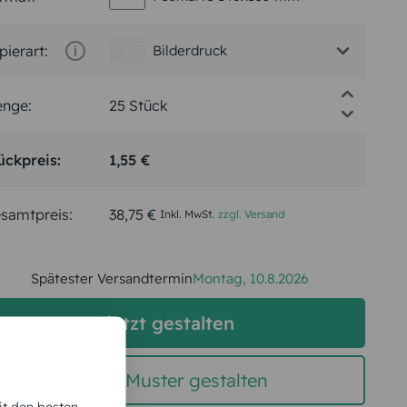
pierart:
Bilderdruck
nge:
ückpreis:
1,55 €
samtpreis:
38,75 €
Inkl. MwSt.
zzgl. Versand
Spätester Versandtermin
Montag,
10.8.2026
jetzt gestalten
gratis Muster gestalten
it den besten