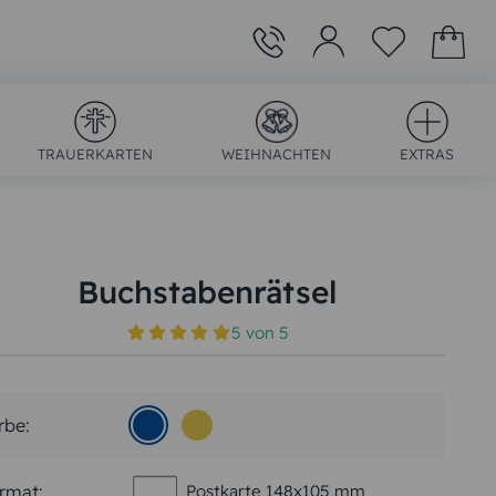
TRAUERKARTEN
WEIHNACHTEN
EXTRAS
Buchstabenrätsel
5
von
5
)
rbe:
rmat:
Postkarte 148x105 mm