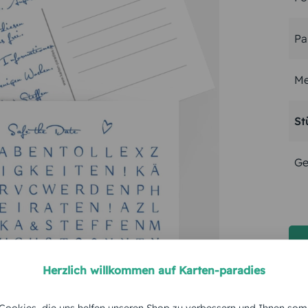
Pa
Me
St
Ge
Herzlich willkommen auf Karten-paradies
ookies, die uns helfen unseren Shop zu verbessern und Ihnen som