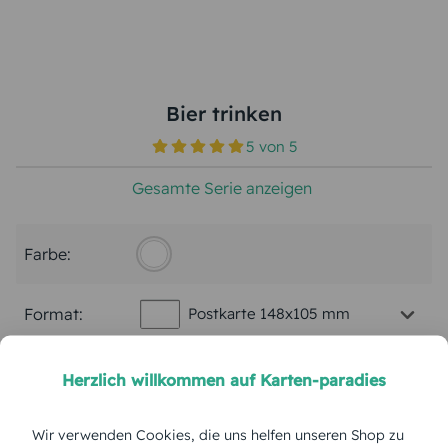
Bier trinken
5
von
5
Gesamte Serie anzeigen
Farbe:
Format:
Postkarte 148x105 mm
Papierart:
Bilderdruck
Herzlich willkommen auf Karten-paradies
Menge:
Wir verwenden Cookies, die uns helfen unseren Shop zu