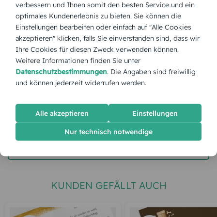
verbessern und Ihnen somit den besten Service und ein
optimales Kundenerlebnis zu bieten. Sie können die
Stückpreis:
1,55 €
Einstellungen bearbeiten oder einfach auf "Alle Cookies
akzeptieren" klicken, falls Sie einverstanden sind, dass wir
Ihre Cookies für diesen Zweck verwenden können.
Gesamtpreis:
38,75 €
Inkl. MwSt.
zzgl. Versand
Weitere Informationen finden Sie unter
Datenschutzbestimmungen
. Die Angaben sind freiwillig
und können jederzeit widerrufen werden.
Spätester Versandtermin
Montag,
10.8.2026
Alle akzeptieren
Einstellungen
jetzt gestalten
Nur technisch notwendige
gratis Muster gestalten
KUNDEN GEFÄLLT AUCH