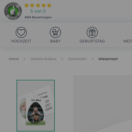
5
von
5
4368
Bewertungen
HOCHZEIT
BABY
GEBURTSTAG
WEI
Home
Weitere Anlässe
Osterkarten
Wiesennest