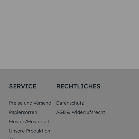
SERVICE
RECHTLICHES
Preise und Versand
Datenschutz
Papiersorten
AGB & Widerrufsrecht
Muster/Musterset
Unsere Produktion