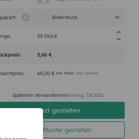
pierart:
Bilderdruck
nge:
ückpreis:
2,60 €
samtpreis:
65,00 €
Inkl. MwSt.
zzgl. Versand
Spätester Versandtermin
Freitag,
7.8.2026
jetzt gestalten
gratis Muster gestalten
it den besten