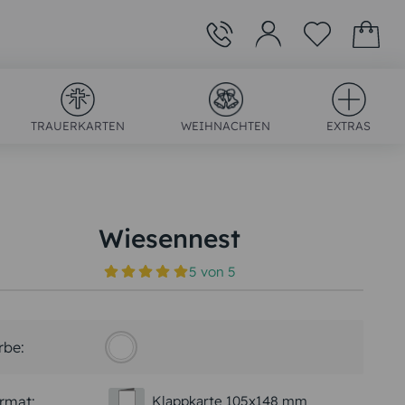
TRAUERKARTEN
WEIHNACHTEN
EXTRAS
Wiesennest
5
von
5
)
rbe:
rmat:
Klappkarte 105x148 mm