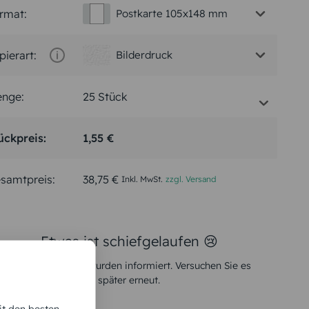
rmat:
Postkarte 105x148 mm
pierart:
Bilderdruck
nge:
ückpreis:
1,55 €
samtpreis:
38,75 €
Inkl. MwSt.
zzgl. Versand
Etwas ist schiefgelaufen 😢
Unsere Techniker wurden informiert. Versuchen Sie es
später erneut.
it den besten