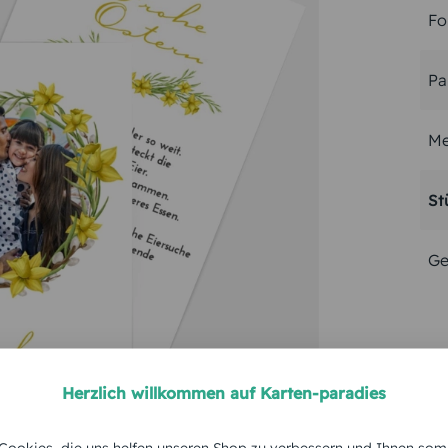
Fo
Pa
Me
St
Ge
Herzlich willkommen auf Karten-paradies
ookies, die uns helfen unseren Shop zu verbessern und Ihnen som