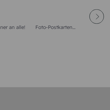
er an alle!
Foto-Postkarten
Gute B
Urlaubserinnerungen