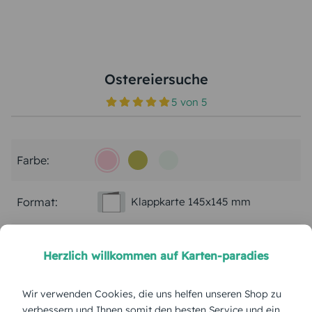
Ostereiersuche
5
von
5
Farbe:
Format:
Klappkarte 145x145 mm
Papierart:
Bilderdruck
Herzlich willkommen auf Karten-paradies
Menge:
Wir verwenden Cookies, die uns helfen unseren Shop zu
verbessern und Ihnen somit den besten Service und ein