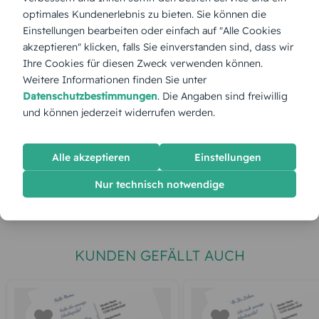
optimales Kundenerlebnis zu bieten. Sie können die
Stückpreis:
2,60 €
Einstellungen bearbeiten oder einfach auf "Alle Cookies
akzeptieren" klicken, falls Sie einverstanden sind, dass wir
Gesamtpreis:
65,00 €
Inkl. MwSt.
zzgl. Versand
Ihre Cookies für diesen Zweck verwenden können.
Weitere Informationen finden Sie unter
Datenschutzbestimmungen
. Die Angaben sind freiwillig
und können jederzeit widerrufen werden.
Spätester Versandtermin
Dienstag,
11.8.2026
jetzt gestalten
Alle akzeptieren
Einstellungen
Nur technisch notwendige
gratis Muster gestalten
KUNDEN GEFÄLLT AUCH