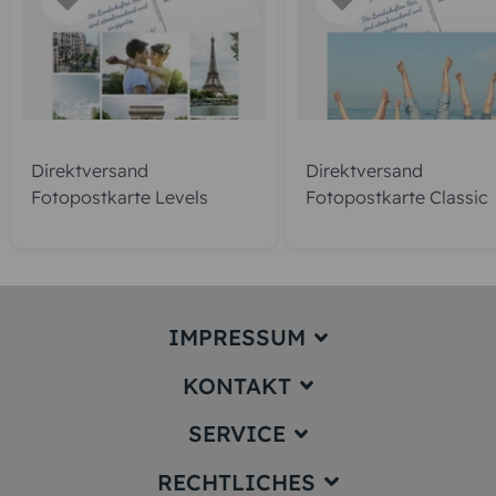
Direktversand
Direktversand
Fotopostkarte Levels
Fotopostkarte Classic
IMPRESSUM
KONTAKT
Impressum
SERVICE
service@karten-paradies.de
(Antwort Werktags in der Regel
RECHTLICHES
innerhalb von 24 Stunden)
Preise und Versand