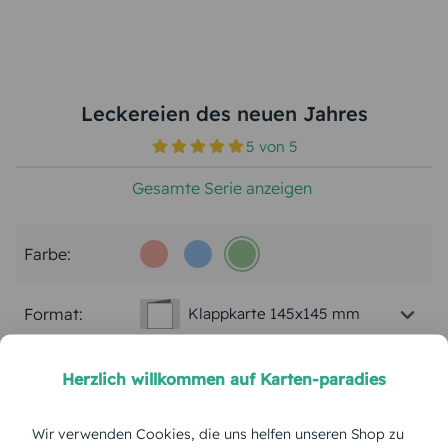
Leckereien des neuen Jahres
5
von
5
Gesamte Serie anzeigen
Farbe:
Format:
Klappkarte 145x145 mm
Papierart:
Bilderdruck
Herzlich willkommen auf Karten-paradies
Menge:
Wir verwenden Cookies, die uns helfen unseren Shop zu