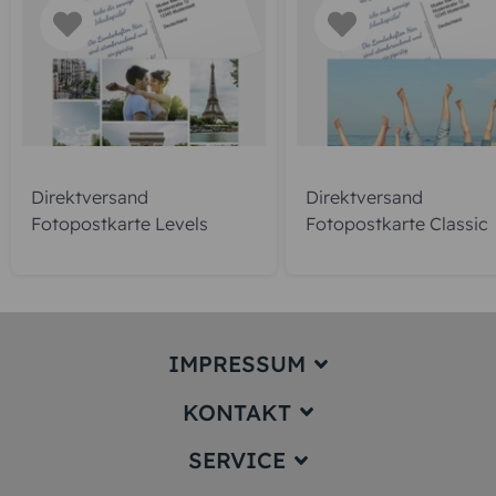
Direktversand
Direktversand
Fotopostkarte Levels
Fotopostkarte Classic
IMPRESSUM
KONTAKT
Impressum
SERVICE
service@karten-paradies.de
(Antwort Werktags in der Regel