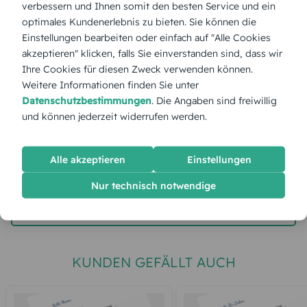
verbessern und Ihnen somit den besten Service und ein
optimales Kundenerlebnis zu bieten. Sie können die
Stückpreis:
2,60 €
Einstellungen bearbeiten oder einfach auf "Alle Cookies
akzeptieren" klicken, falls Sie einverstanden sind, dass wir
Ihre Cookies für diesen Zweck verwenden können.
Gesamtpreis:
65,00 €
Inkl. MwSt.
zzgl. Versand
Weitere Informationen finden Sie unter
Datenschutzbestimmungen
. Die Angaben sind freiwillig
und können jederzeit widerrufen werden.
Spätester Versandtermin
Mittwoch,
12.8.2026
Alle akzeptieren
Einstellungen
jetzt gestalten
Nur technisch notwendige
gratis Muster gestalten
KUNDEN GEFÄLLT AUCH