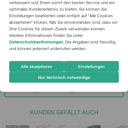
verbessern und Ihnen somit den besten Service und ein
optimales Kundenerlebnis zu bieten. Sie können die
Stückpreis:
2,60 €
Einstellungen bearbeiten oder einfach auf "Alle Cookies
akzeptieren" klicken, falls Sie einverstanden sind, dass wir
Ihre Cookies für diesen Zweck verwenden können.
Gesamtpreis:
65,00 €
Inkl. MwSt.
zzgl. Versand
Weitere Informationen finden Sie unter
Datenschutzbestimmungen
. Die Angaben sind freiwillig
und können jederzeit widerrufen werden.
Etwas ist schiefgelaufen 😢
Unsere Techniker wurden informiert. Versuchen Sie es
Alle akzeptieren
Einstellungen
später erneut.
Nur technisch notwendige
Seite aktualisieren
Zur Hauptseite