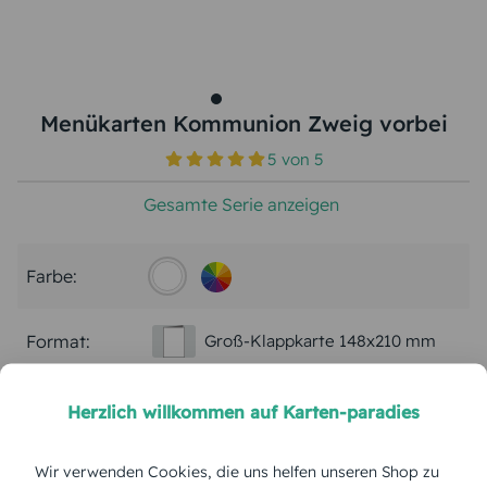
Menükarten Kommunion Zweig vorbei
5
von
5
Gesamte Serie anzeigen
Farbe:
Format:
Groß-Klappkarte 148x210 mm
Papierart:
Bilderdruck
Herzlich willkommen auf Karten-paradies
Menge:
Wir verwenden Cookies, die uns helfen unseren Shop zu