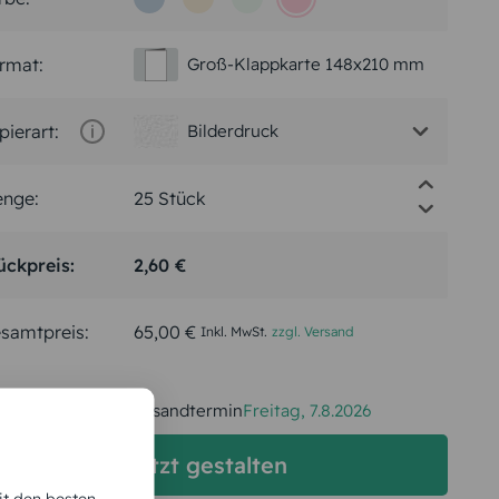
rmat:
Groß-Klappkarte 148x210 mm
pierart:
Bilderdruck
nge:
ückpreis:
2,60 €
samtpreis:
65,00 €
Inkl. MwSt.
zzgl. Versand
Spätester Versandtermin
Freitag,
7.8.2026
jetzt gestalten
it den besten