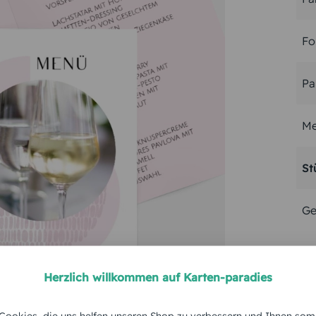
Fo
Pa
Me
St
Ge
Herzlich willkommen auf Karten-paradies
ookies, die uns helfen unseren Shop zu verbessern und Ihnen som