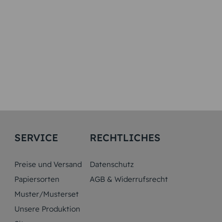
SERVICE
RECHTLICHES
Preise und Versand
Datenschutz
Papiersorten
AGB & Widerrufsrecht
Muster/Musterset
Unsere Produktion