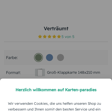
Verträumt
5
von
5
Farbe:
Format:
Groß-Klappkarte 148x210 mm
Papierart:
Bilderdruck
Herzlich willkommen auf Karten-paradies
Menge:
Wir verwenden Cookies, die uns helfen unseren Shop zu
verbessern und Ihnen somit den besten Service und ein