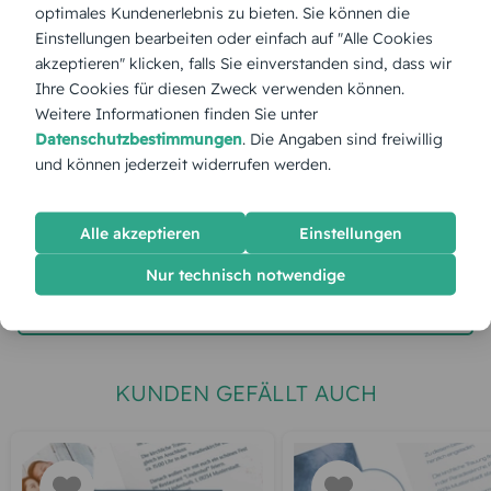
optimales Kundenerlebnis zu bieten. Sie können die
Stückpreis:
2,60 €
Einstellungen bearbeiten oder einfach auf "Alle Cookies
akzeptieren" klicken, falls Sie einverstanden sind, dass wir
Ihre Cookies für diesen Zweck verwenden können.
Gesamtpreis:
65,00 €
Inkl. MwSt.
zzgl. Versand
Weitere Informationen finden Sie unter
Datenschutzbestimmungen
. Die Angaben sind freiwillig
und können jederzeit widerrufen werden.
Spätester Versandtermin
Dienstag,
11.8.2026
jetzt gestalten
Alle akzeptieren
Einstellungen
Nur technisch notwendige
gratis Muster gestalten
KUNDEN GEFÄLLT AUCH