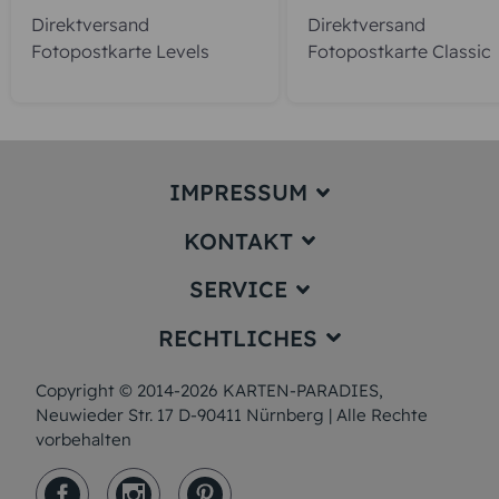
Direktversand
Direktversand
Fotopostkarte Levels
Fotopostkarte Classic
IMPRESSUM
KONTAKT
Impressum
SERVICE
service@karten-paradies.de
(Antwort Werktags in der Regel
RECHTLICHES
innerhalb von 24 Stunden)
Preise und Versand
Hotline:
+49 911 477 180 55 (Ortstarif)
Papiersorten
Copyright © 2014-2026 KARTEN-PARADIES,
Datenschutz
(Montag bis Freitag von 09:00 –
12:00 Uhr und 13:00 – 17:00 Uhr)
Neuwieder Str. 17 D-90411 Nürnberg | Alle Rechte
Muster/Musterset
AGB & Widerrufsrecht
vorbehalten
Unsere Produktion