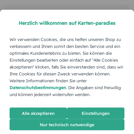
Stückpreis:
2,60 €
Herzlich willkommen auf Karten-paradies
Gesamtpreis:
65,00 €
Inkl. MwSt.
zzgl. Versand
Wir verwenden Cookies, die uns helfen unseren Shop zu
verbessern und Ihnen somit den besten Service und ein
optimales Kundenerlebnis zu bieten. Sie können die
Etwas ist schiefgelaufen 😢
Einstellungen bearbeiten oder einfach auf "Alle Cookies
akzeptieren" klicken, falls Sie einverstanden sind, dass wir
Unsere Techniker wurden informiert. Versuchen Sie es
Ihre Cookies für diesen Zweck verwenden können.
später erneut.
Weitere Informationen finden Sie unter
Datenschutzbestimmungen
. Die Angaben sind freiwillig
Seite aktualisieren
und können jederzeit widerrufen werden.
Alle akzeptieren
Einstellungen
Zur Hauptseite
Nur technisch notwendige