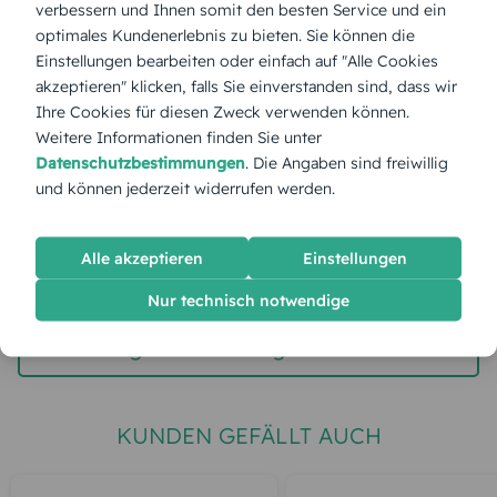
verbessern und Ihnen somit den besten Service und ein
optimales Kundenerlebnis zu bieten. Sie können die
Stückpreis:
2,60 €
Einstellungen bearbeiten oder einfach auf "Alle Cookies
akzeptieren" klicken, falls Sie einverstanden sind, dass wir
Ihre Cookies für diesen Zweck verwenden können.
Gesamtpreis:
65,00 €
Inkl. MwSt.
zzgl. Versand
Weitere Informationen finden Sie unter
Datenschutzbestimmungen
. Die Angaben sind freiwillig
und können jederzeit widerrufen werden.
Etwas ist schiefgelaufen 😢
Unsere Techniker wurden informiert. Versuchen Sie es
Alle akzeptieren
Einstellungen
später erneut.
Nur technisch notwendige
Seite aktualisieren
Zur Hauptseite