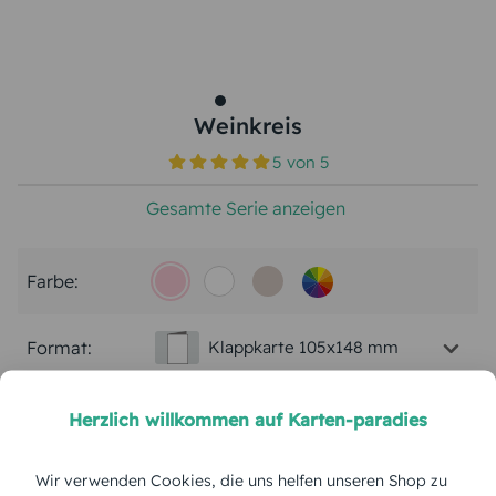
Weinkreis
5
von
5
Gesamte Serie anzeigen
Farbe:
Format:
Klappkarte 105x148 mm
Papierart:
Bilderdruck
Herzlich willkommen auf Karten-paradies
Menge:
Wir verwenden Cookies, die uns helfen unseren Shop zu