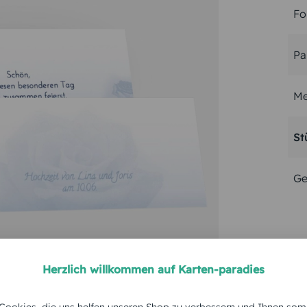
Fo
Pa
Me
St
Ge
Herzlich willkommen auf Karten-paradies
ookies, die uns helfen unseren Shop zu verbessern und Ihnen som