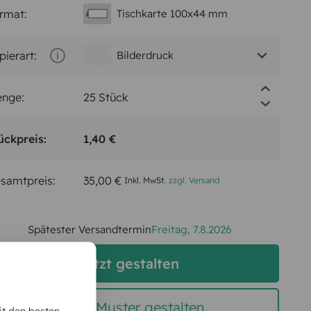
rmat:
Tischkarte 100x44 mm
pierart:
Bilderdruck
nge:
ückpreis:
1,40 €
samtpreis:
35,00 €
Inkl. MwSt.
zzgl. Versand
Spätester Versandtermin
Freitag,
7.8.2026
jetzt gestalten
gratis Muster gestalten
it den besten