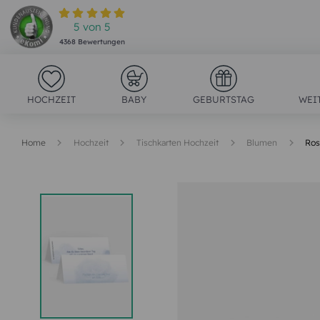
5
von
5
4368
Bewertungen
HOCHZEIT
BABY
GEBURTSTAG
WEI
Home
Hochzeit
Tischkarten Hochzeit
Blumen
Ro