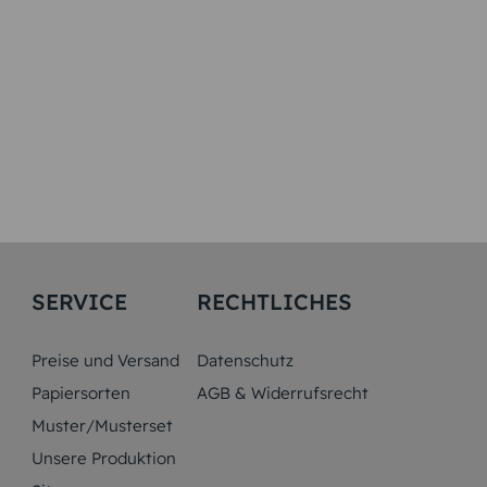
SERVICE
RECHTLICHES
Preise und Versand
Datenschutz
Papiersorten
AGB & Widerrufsrecht
Muster/Musterset
Unsere Produktion