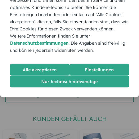
verbessern und Ihnen somit den besten Service und ein
optimales Kundenerlebnis zu bieten. Sie können die
Stückpreis:
1,40 €
Einstellungen bearbeiten oder einfach auf "Alle Cookies
akzeptieren" klicken, falls Sie einverstanden sind, dass wir
Ihre Cookies für diesen Zweck verwenden können.
Gesamtpreis:
35,00 €
Inkl. MwSt.
zzgl. Versand
Weitere Informationen finden Sie unter
Datenschutzbestimmungen
. Die Angaben sind freiwillig
und können jederzeit widerrufen werden.
Spätester Versandtermin
Montag,
10.8.2026
Alle akzeptieren
Einstellungen
jetzt gestalten
Nur technisch notwendige
gratis Muster gestalten
KUNDEN GEFÄLLT AUCH