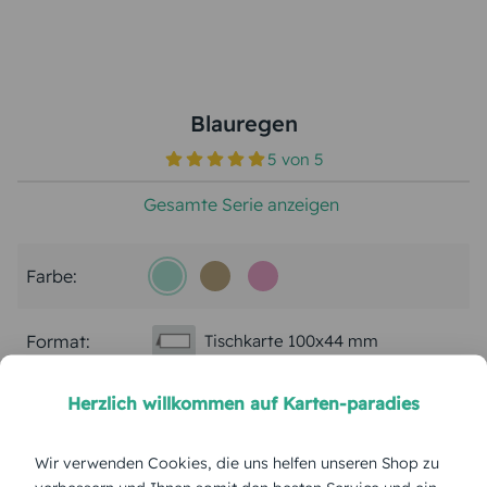
Blauregen
5
von
5
Gesamte Serie anzeigen
Farbe:
Format:
Tischkarte 100x44 mm
Herzlich willkommen auf Karten-paradies
Papierart:
Bilderdruck
Wir verwenden Cookies, die uns helfen unseren Shop zu
Menge: