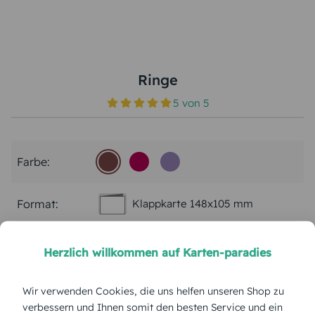
Ringe
5
von
5
Farbe:
Format:
Klappkarte 148x105 mm
Papierart:
Feinstpapier Bechamel
Herzlich willkommen auf Karten-paradies
Menge:
Wir verwenden Cookies, die uns helfen unseren Shop zu
verbessern und Ihnen somit den besten Service und ein