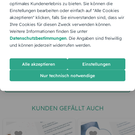
optimales Kundenerlebnis zu bieten. Sie können die
Stückpreis:
2,75 €
Einstellungen bearbeiten oder einfach auf "Alle Cookies
akzeptieren" klicken, falls Sie einverstanden sind, dass wir
Ihre Cookies für diesen Zweck verwenden können.
Gesamtpreis:
68,75 €
Inkl. MwSt.
zzgl. Versand
Weitere Informationen finden Sie unter
Datenschutzbestimmungen
. Die Angaben sind freiwillig
und können jederzeit widerrufen werden.
Spätester Versandtermin
Dienstag,
11.8.2026
jetzt gestalten
Alle akzeptieren
Einstellungen
Nur technisch notwendige
gratis Muster gestalten
KUNDEN GEFÄLLT AUCH