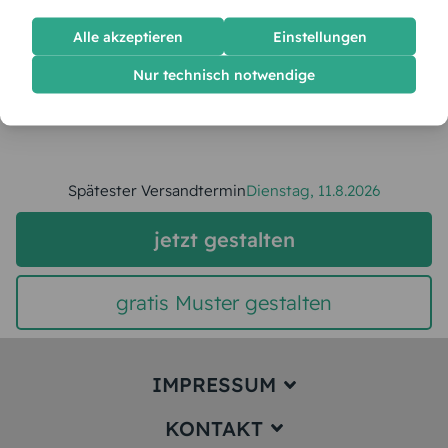
Alle akzeptieren
Einstellungen
Stückpreis:
2,60 €
Nur technisch notwendige
Gesamtpreis:
65,00 €
Inkl. MwSt.
zzgl. Versand
Spätester Versandtermin
Dienstag,
11.8.2026
jetzt gestalten
gratis Muster gestalten
IMPRESSUM
KONTAKT
Impressum