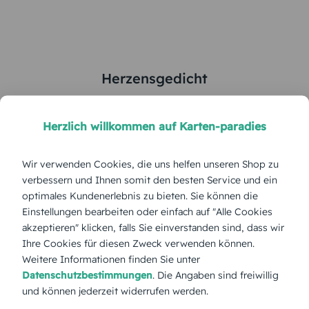
Herzensgedicht
5
von
5
Herzlich willkommen auf Karten-paradies
Gesamte Serie anzeigen
Wir verwenden Cookies, die uns helfen unseren Shop zu
Farbe:
verbessern und Ihnen somit den besten Service und ein
optimales Kundenerlebnis zu bieten. Sie können die
Einstellungen bearbeiten oder einfach auf "Alle Cookies
Format:
Klappkarte 145x145 mm
akzeptieren" klicken, falls Sie einverstanden sind, dass wir
Ihre Cookies für diesen Zweck verwenden können.
Papierart:
Bilderdruck
Weitere Informationen finden Sie unter
Datenschutzbestimmungen
. Die Angaben sind freiwillig
und können jederzeit widerrufen werden.
Menge: