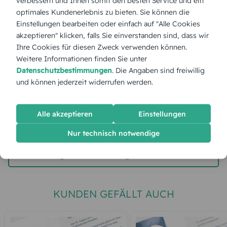
verbessern und Ihnen somit den besten Service und ein
optimales Kundenerlebnis zu bieten. Sie können die
Stückpreis:
2,60 €
Einstellungen bearbeiten oder einfach auf "Alle Cookies
akzeptieren" klicken, falls Sie einverstanden sind, dass wir
Ihre Cookies für diesen Zweck verwenden können.
Gesamtpreis:
65,00 €
Inkl. MwSt.
zzgl. Versand
Weitere Informationen finden Sie unter
Datenschutzbestimmungen
. Die Angaben sind freiwillig
und können jederzeit widerrufen werden.
Spätester Versandtermin
Dienstag,
11.8.2026
Alle akzeptieren
Einstellungen
jetzt gestalten
Nur technisch notwendige
gratis Muster gestalten
KUNDEN GEFÄLLT AUCH