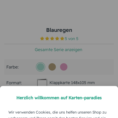
Blauregen
5
von
5
Gesamte Serie anzeigen
Farbe:
Format:
Klappkarte 148x105 mm
Herzlich willkommen auf Karten-paradies
Papierart:
Bilderdruck
Wir verwenden Cookies, die uns helfen unseren Shop zu
Menge: