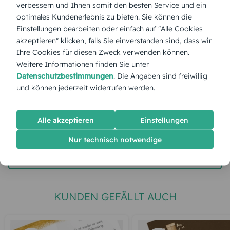
verbessern und Ihnen somit den besten Service und ein
optimales Kundenerlebnis zu bieten. Sie können die
Stückpreis:
1,55 €
Einstellungen bearbeiten oder einfach auf "Alle Cookies
akzeptieren" klicken, falls Sie einverstanden sind, dass wir
Ihre Cookies für diesen Zweck verwenden können.
Gesamtpreis:
38,75 €
Inkl. MwSt.
zzgl. Versand
Weitere Informationen finden Sie unter
Datenschutzbestimmungen
. Die Angaben sind freiwillig
und können jederzeit widerrufen werden.
Spätester Versandtermin
Dienstag,
11.8.2026
Alle akzeptieren
Einstellungen
jetzt gestalten
Nur technisch notwendige
gratis Muster gestalten
KUNDEN GEFÄLLT AUCH