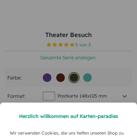
Theater Besuch
5
von
5
Gesamte Serie anzeigen
Farbe:
Format:
Postkarte 148x105 mm
Papierart:
Bilderdruck
Herzlich willkommen auf Karten-paradies
Menge:
Wir verwenden Cookies, die uns helfen unseren Shop zu