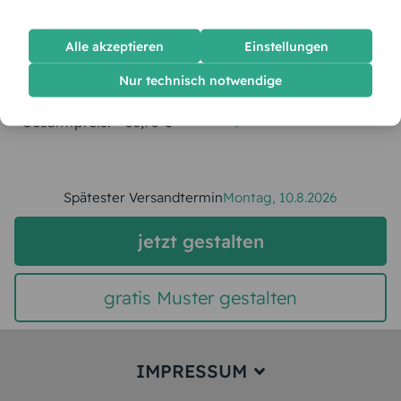
Menge:
Alle akzeptieren
Einstellungen
Stückpreis:
1,55 €
Nur technisch notwendige
Gesamtpreis:
38,75 €
Inkl. MwSt.
zzgl. Versand
Spätester Versandtermin
Montag,
10.8.2026
jetzt gestalten
gratis Muster gestalten
IMPRESSUM