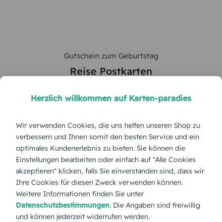
Gutschein zum Geburtstag
Reise Postkarten
5
von
5
Herzlich willkommen auf Karten-paradies
Gesamte Serie anzeigen
Wir verwenden Cookies, die uns helfen unseren Shop zu
verbessern und Ihnen somit den besten Service und ein
Farbe:
optimales Kundenerlebnis zu bieten. Sie können die
Einstellungen bearbeiten oder einfach auf "Alle Cookies
Format:
Postkarte 105x148 mm
akzeptieren" klicken, falls Sie einverstanden sind, dass wir
Ihre Cookies für diesen Zweck verwenden können.
Weitere Informationen finden Sie unter
Papierart:
Bilderdruck
Datenschutzbestimmungen
. Die Angaben sind freiwillig
und können jederzeit widerrufen werden.