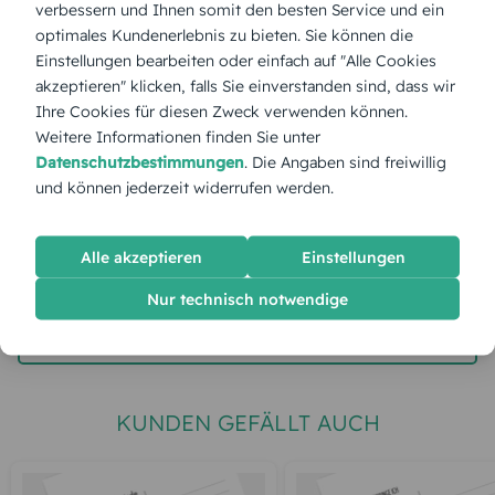
verbessern und Ihnen somit den besten Service und ein
optimales Kundenerlebnis zu bieten. Sie können die
Stückpreis:
2,60 €
Einstellungen bearbeiten oder einfach auf "Alle Cookies
akzeptieren" klicken, falls Sie einverstanden sind, dass wir
Ihre Cookies für diesen Zweck verwenden können.
Gesamtpreis:
65,00 €
Inkl. MwSt.
zzgl. Versand
Weitere Informationen finden Sie unter
Datenschutzbestimmungen
. Die Angaben sind freiwillig
und können jederzeit widerrufen werden.
Spätester Versandtermin
Dienstag,
11.8.2026
Alle akzeptieren
Einstellungen
jetzt gestalten
Nur technisch notwendige
gratis Muster gestalten
KUNDEN GEFÄLLT AUCH