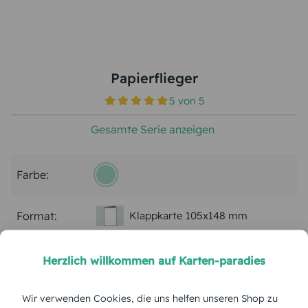
Papierflieger
5
von
5
Gesamte Serie anzeigen
Farbe:
Format:
Klappkarte 105x148 mm
Papierart:
Bilderdruck
Herzlich willkommen auf Karten-paradies
Menge:
Wir verwenden Cookies, die uns helfen unseren Shop zu