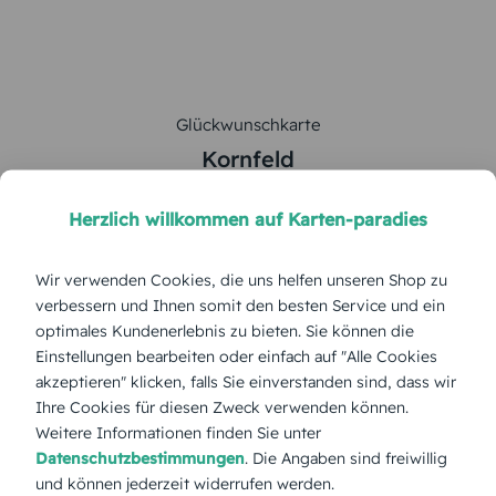
Glückwunschkarte
Kornfeld
5
von
5
Herzlich willkommen auf Karten-paradies
Gesamte Serie anzeigen
Wir verwenden Cookies, die uns helfen unseren Shop zu
verbessern und Ihnen somit den besten Service und ein
Farbe:
optimales Kundenerlebnis zu bieten. Sie können die
Einstellungen bearbeiten oder einfach auf "Alle Cookies
Format:
Postkarte 148x105 mm
akzeptieren" klicken, falls Sie einverstanden sind, dass wir
Ihre Cookies für diesen Zweck verwenden können.
Weitere Informationen finden Sie unter
Papierart:
Bilderdruck
Datenschutzbestimmungen
. Die Angaben sind freiwillig
und können jederzeit widerrufen werden.