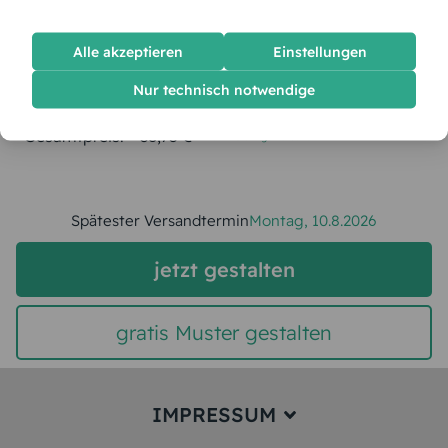
Menge:
Alle akzeptieren
Einstellungen
Stückpreis:
1,55 €
Nur technisch notwendige
Gesamtpreis:
38,75 €
Inkl. MwSt.
zzgl. Versand
Spätester Versandtermin
Montag,
10.8.2026
jetzt gestalten
gratis Muster gestalten
IMPRESSUM