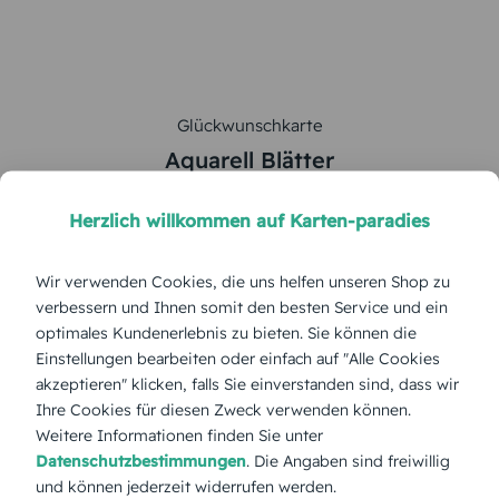
Glückwunschkarte
Aquarell Blätter
5
von
5
Herzlich willkommen auf Karten-paradies
Gesamte Serie anzeigen
Wir verwenden Cookies, die uns helfen unseren Shop zu
verbessern und Ihnen somit den besten Service und ein
Farbe:
optimales Kundenerlebnis zu bieten. Sie können die
Einstellungen bearbeiten oder einfach auf "Alle Cookies
Format:
Postkarte 148x105 mm
akzeptieren" klicken, falls Sie einverstanden sind, dass wir
Ihre Cookies für diesen Zweck verwenden können.
Weitere Informationen finden Sie unter
Papierart:
Bilderdruck
Datenschutzbestimmungen
. Die Angaben sind freiwillig
und können jederzeit widerrufen werden.