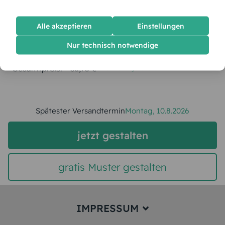
Menge:
Alle akzeptieren
Einstellungen
Stückpreis:
1,55 €
Nur technisch notwendige
Gesamtpreis:
38,75 €
Inkl. MwSt.
zzgl. Versand
Spätester Versandtermin
Montag,
10.8.2026
jetzt gestalten
gratis Muster gestalten
IMPRESSUM